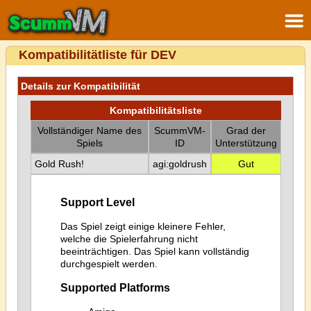
Kompatibilitätliste für DEV
Details zur Kompatibilität
Kompatibilitätsliste
Vollständiger Name des
ScummVM-
Grad der
Spiels
ID
Unterstützung
Gold Rush!
agi:goldrush
Gut
Support Level
Das Spiel zeigt einige kleinere Fehler,
welche die Spielerfahrung nicht
beeinträchtigen. Das Spiel kann vollständig
durchgespielt werden.
Supported Platforms