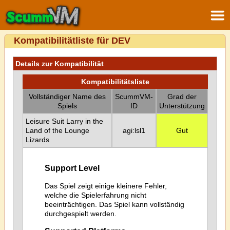
Kompatibilitätliste für DEV
Details zur Kompatibilität
Kompatibilitätsliste
Vollständiger Name des
ScummVM-
Grad der
Spiels
ID
Unterstützung
Leisure Suit Larry in the
Land of the Lounge
agi:lsl1
Gut
Lizards
Support Level
Das Spiel zeigt einige kleinere Fehler,
welche die Spielerfahrung nicht
beeinträchtigen. Das Spiel kann vollständig
durchgespielt werden.