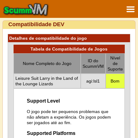
Compatibilidade DEV
Detalhes de compatibilidade do jogo
Tabela de Compatibilidade de Jogos
Nível
ID do
Nome Completo do Jogo
de
ScummVM
Suporte
Leisure Suit Larry in the Land of
agi:lsl1
Bom
the Lounge Lizards
Support Level
O jogo pode ter pequenos problemas que
não afetam a experiência. Os jogos podem
ser jogados até ao fim.
Supported Platforms