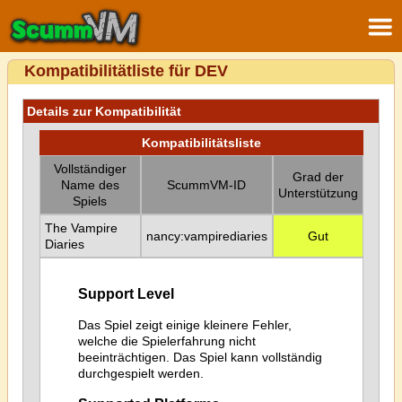
Kompatibilitätliste für DEV
Details zur Kompatibilität
Kompatibilitätsliste
Vollständiger
Grad der
Name des
ScummVM-ID
Unterstützung
Spiels
The Vampire
nancy:vampirediaries
Gut
Diaries
Support Level
Das Spiel zeigt einige kleinere Fehler,
welche die Spielerfahrung nicht
beeinträchtigen. Das Spiel kann vollständig
durchgespielt werden.