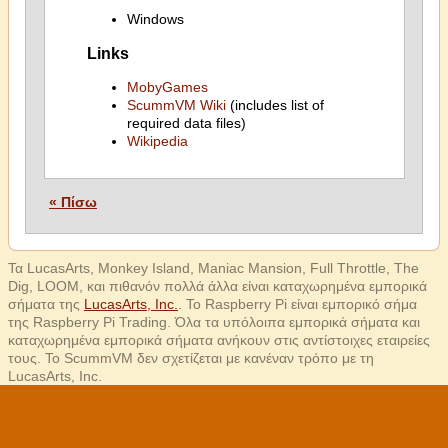
Windows
Links
MobyGames
ScummVM Wiki
(includes list of
required data files)
Wikipedia
« Πίσω
Τα LucasArts, Monkey Island, Maniac Mansion, Full Throttle, The
Dig, LOOM, και πιθανόν πολλά άλλα είναι καταχωρημένα εμπορικά
σήματα της
LucasArts, Inc.
. Το Raspberry Pi είναι εμπορικό σήμα
της Raspberry Pi Trading. Όλα τα υπόλοιπα εμπορικά σήματα και
καταχωρημένα εμπορικά σήματα ανήκουν στις αντίστοιχες εταιρείες
τους. Το ScummVM δεν σχετίζεται με κανέναν τρόπο με τη
LucasArts, Inc.