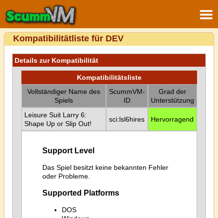
Kompatibilitätliste für DEV
Details zur Kompatibilität
Kompatibilitätsliste
Vollständiger Name des
ScummVM-
Grad der
Spiels
ID
Unterstützung
Leisure Suit Larry 6:
sci:lsl6hires
Hervorragend
Shape Up or Slip Out!
Support Level
Das Spiel besitzt keine bekannten Fehler
oder Probleme.
Supported Platforms
DOS