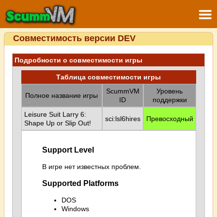
Совместимость версии DEV
Подробности о совместимости игры
Таблица совместимости игры
ScummVM
Уровень
Полное название игры
ID
поддержки
Leisure Suit Larry 6:
sci:lsl6hires
Превосходный
Shape Up or Slip Out!
Support Level
В игре нет известных проблем.
Supported Platforms
DOS
Windows