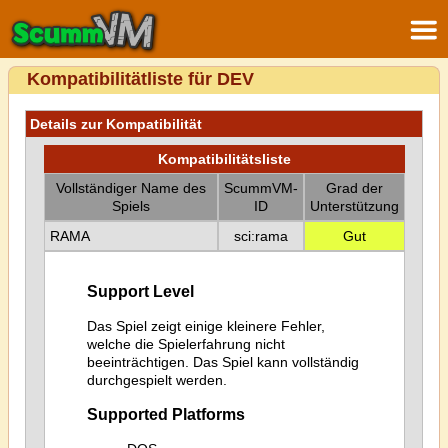
Kompatibilitätliste für DEV
Details zur Kompatibilität
Kompatibilitätsliste
Vollständiger Name des
ScummVM-
Grad der
Spiels
ID
Unterstützung
RAMA
sci:rama
Gut
Support Level
Das Spiel zeigt einige kleinere Fehler,
welche die Spielerfahrung nicht
beeinträchtigen. Das Spiel kann vollständig
durchgespielt werden.
Supported Platforms