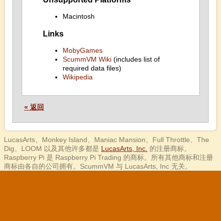
Macintosh
Links
MobyGames
ScummVM Wiki
(includes list of
required data files)
Wikipedia
« 返回
LucasArts、Monkey Island、Maniac Mansion、Full Throttle、The
Dig、LOOM 以及其他许多都是
LucasArts, Inc.
的注册商标。
Raspberry Pi 是 Raspberry Pi Trading 的商标。所有其他商标和注册
商标由各自的公司拥有。ScummVM 与 LucasArts, Inc 无关。