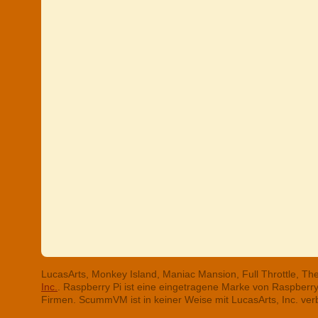
LucasArts, Monkey Island, Maniac Mansion, Full Throttle, T
Inc.
. Raspberry Pi ist eine eingetragene Marke von Raspber
Firmen. ScummVM ist in keiner Weise mit LucasArts, Inc. ve