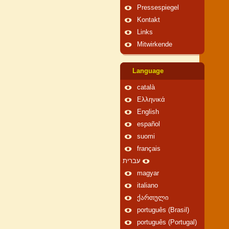
Pressespiegel
Kontakt
Links
Mitwirkende
Language
català
Ελληνικά
English
español
suomi
français
עברית
magyar
italiano
ქართული
português (Brasil)
português (Portugal)