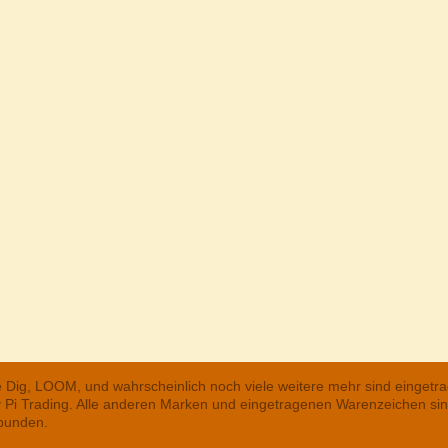
he Dig, LOOM, und wahrscheinlich noch viele weitere mehr sind einge
ry Pi Trading. Alle anderen Marken und eingetragenen Warenzeichen s
rbunden.