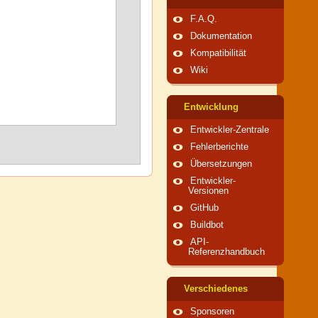
F.A.Q.
Dokumentation
Kompatibilität
Wiki
Entwicklung
Entwickler-Zentrale
Fehlerberichte
Übersetzungen
Entwickler-
Versionen
GitHub
Buildbot
API-
Referenzhandbuch
Verschiedenes
Sponsoren