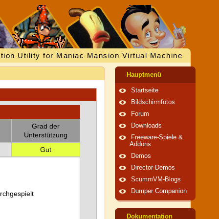
tion Utility for Maniac Mansion Virtual Machine
Hauptmenü
Startseite
Bildschirmfotos
Forum
Grad der
Downloads
Unterstützung
Freeware-Spiele &
Addons
Gut
Demos
Director-Demos
ScummVM-Blogs
Dumper Companion
urchgespielt
Dokumentation