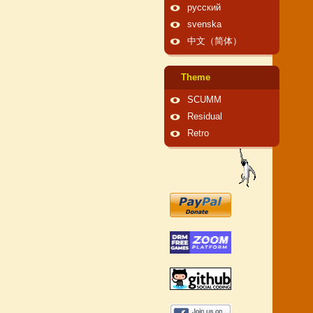
русский
svenska
中文（简体）
Theme
SCUMM
Residual
Retro