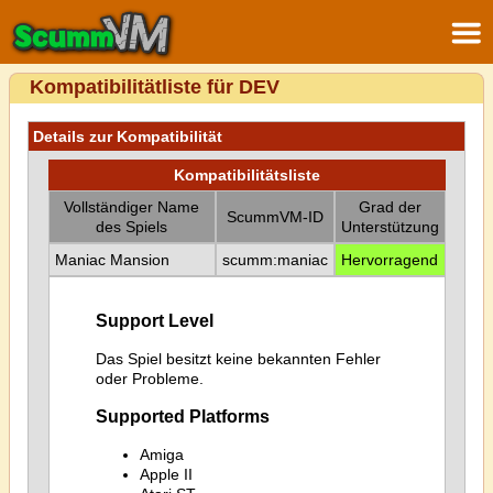
Kompatibilitätliste für DEV
Details zur Kompatibilität
Kompatibilitätsliste
Vollständiger Name
Grad der
ScummVM-ID
des Spiels
Unterstützung
Maniac Mansion
scumm:maniac
Hervorragend
Support Level
Das Spiel besitzt keine bekannten Fehler
oder Probleme.
Supported Platforms
Amiga
Apple II