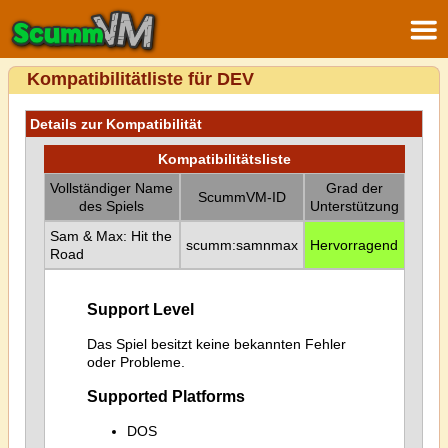
Kompatibilitätliste für DEV
Details zur Kompatibilität
Kompatibilitätsliste
Vollständiger Name
Grad der
ScummVM-ID
des Spiels
Unterstützung
Sam & Max: Hit the
scumm:samnmax
Hervorragend
Road
Support Level
Das Spiel besitzt keine bekannten Fehler
oder Probleme.
Supported Platforms
DOS