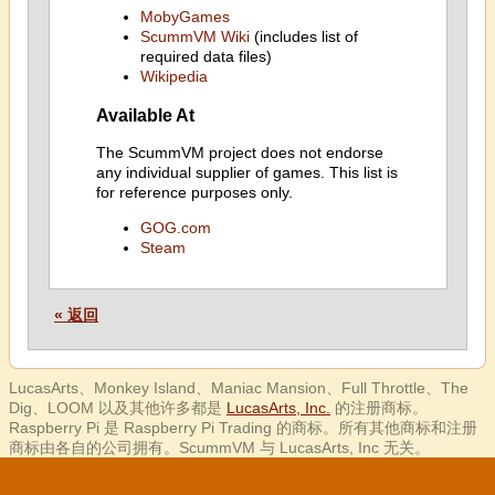
MobyGames
ScummVM Wiki
(includes list of
required data files)
Wikipedia
Available At
The ScummVM project does not endorse
any individual supplier of games. This list is
for reference purposes only.
GOG.com
Steam
« 返回
LucasArts、Monkey Island、Maniac Mansion、Full Throttle、The
Dig、LOOM 以及其他许多都是
LucasArts, Inc.
的注册商标。
Raspberry Pi 是 Raspberry Pi Trading 的商标。所有其他商标和注册
商标由各自的公司拥有。ScummVM 与 LucasArts, Inc 无关。