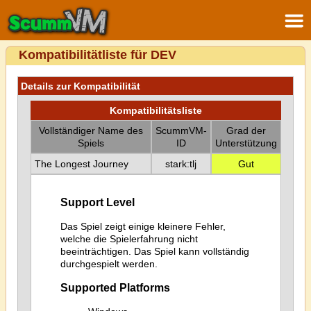
Kompatibilitätliste für DEV
Details zur Kompatibilität
Kompatibilitätsliste
Vollständiger Name des
ScummVM-
Grad der
Spiels
ID
Unterstützung
The Longest Journey
stark:tlj
Gut
Support Level
Das Spiel zeigt einige kleinere Fehler,
welche die Spielerfahrung nicht
beeinträchtigen. Das Spiel kann vollständig
durchgespielt werden.
Supported Platforms