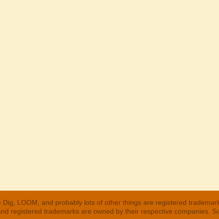
 Dig, LOOM, and probably lots of other things are registered trademar
 and registered trademarks are owned by their respective companies. S