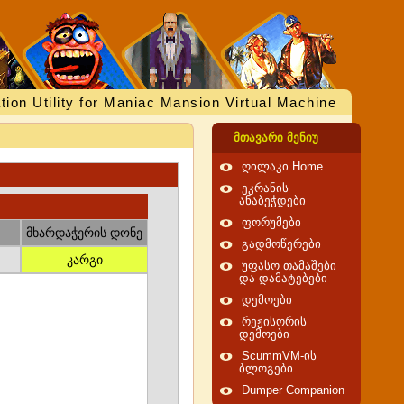
tion Utility for Maniac Mansion Virtual Machine
მთავარი მენიუ
ღილაკი Home
ეკრანის
ანაბეჭდები
ფორუმები
მხარდაჭერის დონე
გადმოწერები
კარგი
უფასო თამაშები
და დამატებები
დემოები
რეჟისორის
დემოები
ScummVM-ის
ბლოგები
Dumper Companion