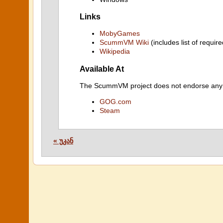
Links
MobyGames
ScummVM Wiki
(includes list of require
Wikipedia
Available At
The ScummVM project does not endorse any ind
GOG.com
Steam
« უკან