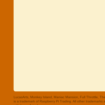
LucasArts, Monkey Island, Maniac Mansion, Full Throttle, The
is a trademark of Raspberry Pi Trading. All other trademarks