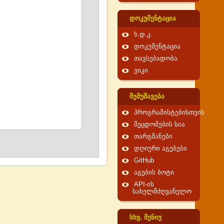
დოკუმენტაცია
ხ.დ.კ.
დოკუმენტაცია
თავსებადობა
ვიკი
შემუშავება
პროგრამისტებისთვის
შეცდომების სია
თარგმანები
დღიური აგებები
GitHub
აგების ბოტი
API-ის
სახელმძღვანელო
სხვ. მენიუ