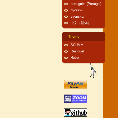
português (Portugal)
русский
svenska
中文（简体）
Theme
SCUMM
Residual
Retro