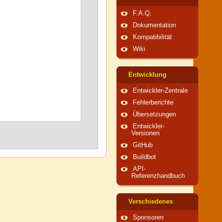
F.A.Q.
Dokumentation
Kompatibilität
Wiki
Entwicklung
Entwickler-Zentrale
Fehlerberichte
Übersetzungen
Entwickler-
Versionen
GitHub
Buildbot
API-
Referenzhandbuch
Verschiedenes
Sponsoren