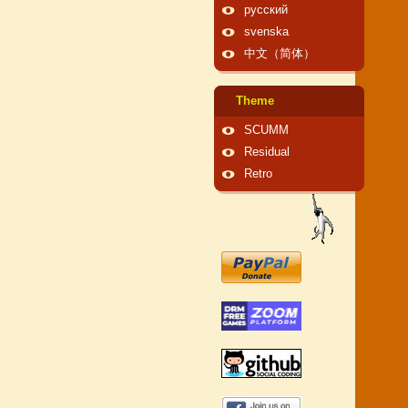
русский
svenska
中文（简体）
Theme
SCUMM
Residual
Retro