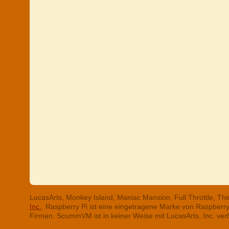
LucasArts, Monkey Island, Maniac Mansion, Full Throttle, T
Inc.
. Raspberry Pi ist eine eingetragene Marke von Raspber
Firmen. ScummVM ist in keiner Weise mit LucasArts, Inc. ve