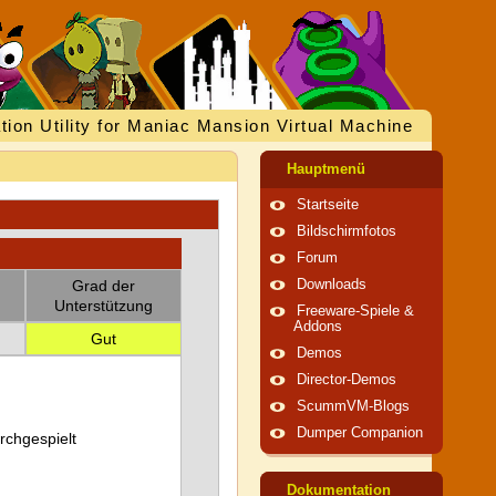
tion Utility for Maniac Mansion Virtual Machine
Hauptmenü
Startseite
Bildschirmfotos
Forum
Grad der
Downloads
Unterstützung
Freeware-Spiele &
Addons
Gut
Demos
Director-Demos
ScummVM-Blogs
Dumper Companion
urchgespielt
Dokumentation