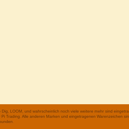
he Dig, LOOM, und wahrscheinlich noch viele weitere mehr sind einge
ry Pi Trading. Alle anderen Marken und eingetragenen Warenzeichen s
rbunden.