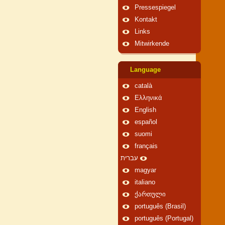
Pressespiegel
Kontakt
Links
Mitwirkende
Language
català
Ελληνικά
English
español
suomi
français
עברית
magyar
italiano
ქართული
português (Brasil)
português (Portugal)