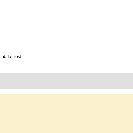
d
d data files)