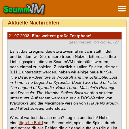
Aktuelle Nachrichten
21.07.2008
: Eine weitere große Testphase!
geschrieben von clone2727
Es ist das Ereignis, das etwa zweimal im Jahr stattfindet
und bei dem wir Sie, unsere treuen Nutzer, bitten, alle Ihre
Lieblingsspiele, die von ScummVM unterstützt werden,
noch einmal zu spielen. Zusätzlich zu allen Spielen, die seit
0.11.1 unterstützt werden, haben wir einige neue für Sie.
The Bizarre Adventure of Woodruff and the Schnibble
,
Lost
in Time
,
The Legend of Kyrandia: Book Two: Hand of Fate
,
The Legend of Kyrandia: Book Three: Malcolm's Revenge
und
Drascula: The Vampire Strikes Back
werden seitdem
unterstützt. Außerdem werden nun die DOS-Version von
Waxworks
und die Macintosh-Version von
I Have No Mouth,
and I Must Scream
unterstützt.
Worauf wartest du also noch? Leg los und teste! Hol dir
eine
tägliche Build
von ScummVM, spiele die Spiele durch
und notiere dir alle Fehler, die dir dabei auffallen (die du im