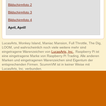
Bildschirmfoto 2
Bildschirmfoto 3
Bildschirmfoto 4
April, April!
LucasArts, Monkey Island, Maniac Mansion, Full Throttle, The Dig,
LOOM, und wahrscheinlich noch viele weitere mehr sind
eingetragene Warenzeichen von
LucasArts, Inc.
. Raspberry Pi ist
eine eingetragene Marke von Raspberry Pi Trading. Alle anderen
Marken und eingetragenen Warenzeichen sind Eigentum der
entsprechenden Firmen. ScummVM ist in keiner Weise mit
LucasArts, Inc. verbunden.