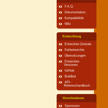
F.A.Q.
Dokumentation
Kompatibilität
Wiki
Entwicklung
Entwickler-Zentrale
Fehlerberichte
Übersetzungen
Entwickler-
Versionen
GitHub
Buildbot
API-
Referenzhandbuch
Verschiedenes
Sponsoren