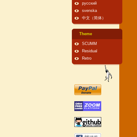
русский
svenska
中文（简体）
Theme
SCUMM
Residual
Retro