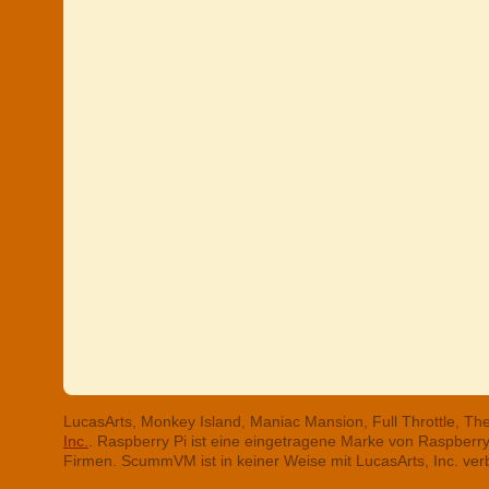
LucasArts, Monkey Island, Maniac Mansion, Full Throttle, T
Inc.
. Raspberry Pi ist eine eingetragene Marke von Raspber
Firmen. ScummVM ist in keiner Weise mit LucasArts, Inc. ve