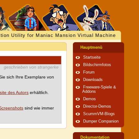
tion Utility for Maniac Mansion Virtual Machine
Hauptmenü
Startseite
Bildschirmfotos
geschrieben von strangerke
Forum
Sie sich Ihre Exemplare von
Downloads
.
Freeware-Spiele &
Addons
ite des Autors
erhältlich.
Demos
Director-Demos
Screenshots
sind wie immer
ScummVM-Blogs
Dumper Companion
Dokumentation