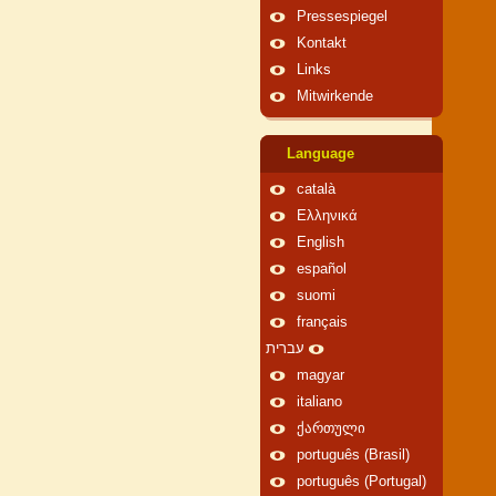
Pressespiegel
Kontakt
Links
Mitwirkende
Language
català
Ελληνικά
English
español
suomi
français
עברית
magyar
italiano
ქართული
português (Brasil)
português (Portugal)