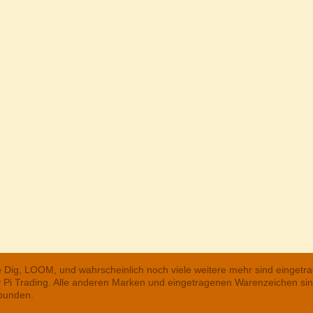
he Dig, LOOM, und wahrscheinlich noch viele weitere mehr sind einge
ry Pi Trading. Alle anderen Marken und eingetragenen Warenzeichen s
rbunden.