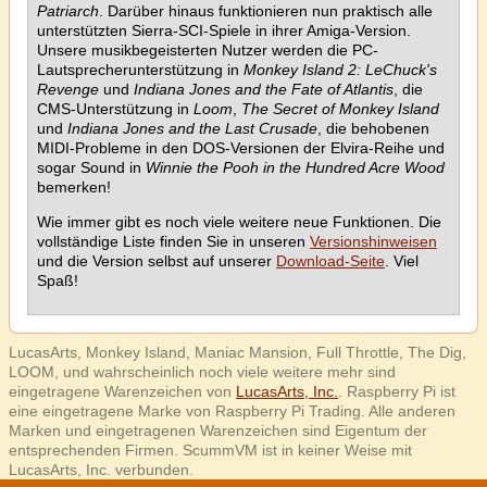
Patriarch
. Darüber hinaus funktionieren nun praktisch alle
unterstützten Sierra-SCI-Spiele in ihrer Amiga-Version.
Unsere musikbegeisterten Nutzer werden die PC-
Lautsprecherunterstützung in
Monkey Island 2: LeChuck's
Revenge
und
Indiana Jones and the Fate of Atlantis
, die
CMS-Unterstützung in
Loom
,
The Secret of Monkey Island
und
Indiana Jones and the Last Crusade
, die behobenen
MIDI-Probleme in den DOS-Versionen der Elvira-Reihe und
sogar Sound in
Winnie the Pooh in the Hundred Acre Wood
bemerken!
Wie immer gibt es noch viele weitere neue Funktionen. Die
vollständige Liste finden Sie in unseren
Versionshinweisen
und die Version selbst auf unserer
Download-Seite
. Viel
Spaß!
LucasArts, Monkey Island, Maniac Mansion, Full Throttle, The Dig,
LOOM, und wahrscheinlich noch viele weitere mehr sind
eingetragene Warenzeichen von
LucasArts, Inc.
. Raspberry Pi ist
eine eingetragene Marke von Raspberry Pi Trading. Alle anderen
Marken und eingetragenen Warenzeichen sind Eigentum der
entsprechenden Firmen. ScummVM ist in keiner Weise mit
LucasArts, Inc. verbunden.