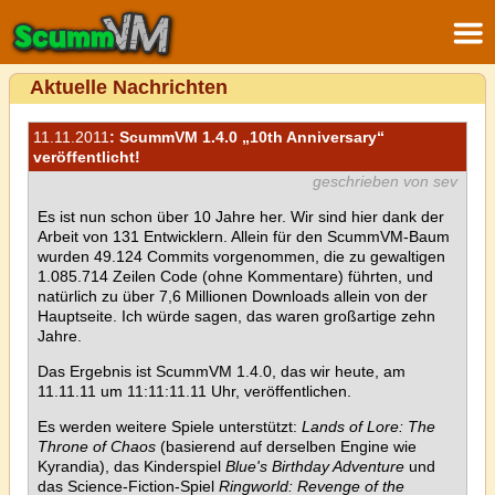
Aktuelle Nachrichten
11.11.2011
: ScummVM 1.4.0 „10th Anniversary“
veröffentlicht!
geschrieben von sev
Es ist nun schon über 10 Jahre her. Wir sind hier dank der
Arbeit von 131 Entwicklern. Allein für den ScummVM-Baum
wurden 49.124 Commits vorgenommen, die zu gewaltigen
1.085.714 Zeilen Code (ohne Kommentare) führten, und
natürlich zu über 7,6 Millionen Downloads allein von der
Hauptseite. Ich würde sagen, das waren großartige zehn
Jahre.
Das Ergebnis ist ScummVM 1.4.0, das wir heute, am
11.11.11 um 11:11:11.11 Uhr, veröffentlichen.
Es werden weitere Spiele unterstützt:
Lands of Lore: The
Throne of Chaos
(basierend auf derselben Engine wie
Kyrandia), das Kinderspiel
Blue's Birthday Adventure
und
das Science-Fiction-Spiel
Ringworld: Revenge of the