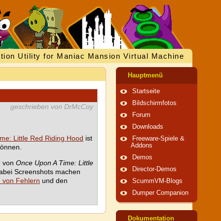
tion Utility for Maniac Mansion Virtual Machine
Hauptmenü
Startseite
Bildschirmfotos
geschrieben von DrMcCoy
Forum
Downloads
me: Little Red Riding Hood
ist
Freeware-Spiele &
Addons
können.
Demos
e von
Once Upon A Time: Little
Director-Demos
dabei Screenshots machen
n von Fehlern
und den
ScummVM-Blogs
Dumper Companion
Dokumentation