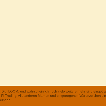
he Dig, LOOM, und wahrscheinlich noch viele weitere mehr sind einge
ry Pi Trading. Alle anderen Marken und eingetragenen Warenzeichen s
rbunden.