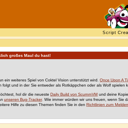
Script Crea
klich großes Maul du hast!
 ein weiteres Spiel von Coktel Vision unterstützt wird.
Once Upon A Ti
 folgt und in der Sie entweder als Rotkäppchen oder als Wolf spielen 
chtest, hol dir die neueste
Daily Build von ScummVM
und deine Kopi
 an
unseren Bug-Tracker
. Wie immer würden wir uns freuen, wenn Sie 
tere Hilfe zu diesen Themen finden Sie in den
Richtlinien zum Melde