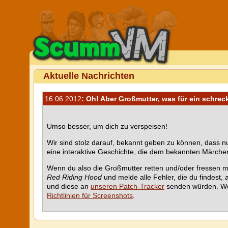
Aktuelle Nachrichten
16.06.2012
: Oh! Aber Großmutter, was für ein schrec
Umso besser, um dich zu verspeisen!
Wir sind stolz darauf, bekannt geben zu können, dass nun
eine interaktive Geschichte, die dem bekannten Märchen
Wenn du also die Großmutter retten und/oder fressen mö
Red Riding Hood
und melde alle Fehler, die du findest,
und diese an
unseren Patch-Tracker
senden würden. Wei
Richtlinien für Screenshots
.