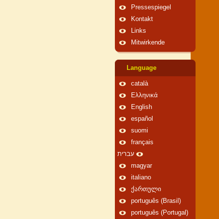
Pressespiegel
Kontakt
Links
Mitwirkende
Language
català
Ελληνικά
English
español
suomi
français
עברית
magyar
italiano
ქართული
português (Brasil)
português (Portugal)