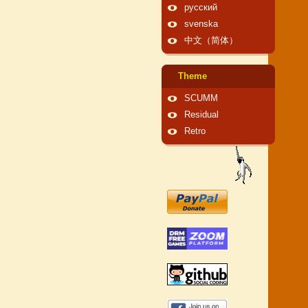
русский
svenska
中文（简体）
Theme
SCUMM
Residual
Retro