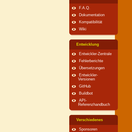
F.A.Q.
Dokumentation
Kompatibilität
Wiki
Entwicklung
Entwickler-Zentrale
Fehlerberichte
Übersetzungen
Entwickler-
Versionen
GitHub
Buildbot
API-
Referenzhandbuch
Verschiedenes
Sponsoren