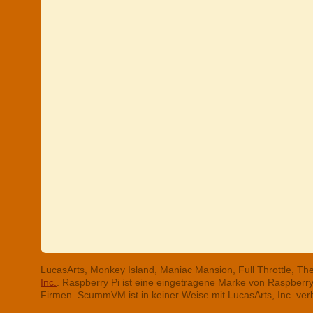
LucasArts, Monkey Island, Maniac Mansion, Full Throttle, T
Inc.
. Raspberry Pi ist eine eingetragene Marke von Raspber
Firmen. ScummVM ist in keiner Weise mit LucasArts, Inc. ve