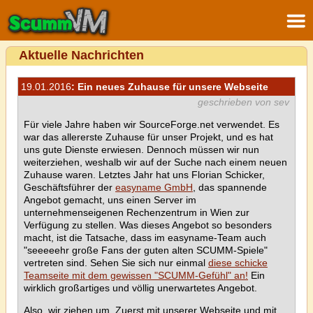
Aktuelle Nachrichten
19.01.2016
: Ein neues Zuhause für unsere Webseite
geschrieben von sev
Für viele Jahre haben wir SourceForge.net verwendet. Es
war das allererste Zuhause für unser Projekt, und es hat
uns gute Dienste erwiesen. Dennoch müssen wir nun
weiterziehen, weshalb wir auf der Suche nach einem neuen
Zuhause waren. Letztes Jahr hat uns Florian Schicker,
Geschäftsführer der
easyname GmbH
, das spannende
Angebot gemacht, uns einen Server im
unternehmenseigenen Rechenzentrum in Wien zur
Verfügung zu stellen. Was dieses Angebot so besonders
macht, ist die Tatsache, dass im easyname-Team auch
"seeeeehr große Fans der guten alten SCUMM-Spiele"
vertreten sind. Sehen Sie sich nur einmal
diese schicke
Teamseite mit dem gewissen "SCUMM-Gefühl" an!
Ein
wirklich großartiges und völlig unerwartetes Angebot.
Also, wir ziehen um. Zuerst mit unserer Webseite und mit