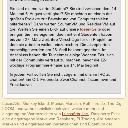
Sie sind ein motivierter Student? Sie sind zwischen dem 14.
Mai und 6. August verfügbar? Sie möchten an einem der
größten Projekte zur Bewahrung von Computerspielen
mitarbeiten? Dann warten ScummVM und ResidualVM auf
Sie! Werfen Sie einen Blick auf unsere
Ideen-Seite
oder
bringen Sie Ihre eigenen Ideen mit ein! Studenten haben
bis zum 27. März Zeit, ihre Vorschläge für ein Projekt, an
dem sie arbeiten wollen, einzureichen. Die akzeptierten
Vorschläge werden am 23. April bekannt gegeben. Im
Anschluss haben die Teilnehmer einige Wochen Zeit, sich
mit der Community vertraut zu machen, bevor die 12-
wöchige Programmier-Phase am 14. Mai beginnt.
In jedem Fall sollten Sie nicht zögern, mit uns im IRC zu
chatten! Ein Ort: Freenode. Zwei Channel: #scummvm und
#residualvm
LucasArts, Monkey Island, Maniac Mansion, Full Throttle, The Dig,
LOOM, und wahrscheinlich noch viele weitere mehr sind
eingetragene Warenzeichen von
LucasArts, Inc.
. Raspberry Pi ist
eine eingetragene Marke von Raspberry Pi Trading. Alle anderen
Marken und eingetragenen Warenzeichen sind Eigentum der