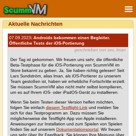
Aktuelle Nachrichten
07.09.2023
: Androids bekommen einen Begleiter.
Öffentliche Tests der iOS-Portierung
geschrieben von sev, lman
Der Tag ist gekommen. Wir freuen uns sehr, die öffentliche
Beta-Testphase für die iOS-Portierung von ScummVM im
Store bekannt zu geben. Ja, Sie haben richtig gelesen! Seit
Lars Sundström, alias lman, als iOS-Portierer zu unserem
Team gestoßen ist, haben wir erhebliche Fortschritte erzielt.
Sie müssen ScummVM also nicht mehr selbst kompilieren,
um es auf Ihrem iOS- oder iPadOS-Gerät zu installieren.
Wenn Sie beim Testen dieser Version helfen möchten,
folgen Sie einfach
diesem Testflight-Link
und melden Sie
sich für das Testprogramm an. Dazu müssen Sie
möglicherweise die Testflight-App von Apple installieren.
Anweisungen zur Installation und zum Spielen von Spielen
finden Sie auf unserem
Dokumentationsportal
. Wir freuen
uns sehr über Ihr Feedback. Sie können Ihre Meinung über