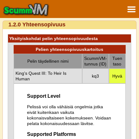
1.2.0 Yhteensopivuus
Yksityiskohdat pelin yhteensopivuudesta
Pelien yhteensopivuuskartoitus
ScummVM-
Tuen
Pelin täydellinen nimi
tunnus (ID)
taso
King's Quest III: To Heir Is
kq3
Hyvä
Human
Support Level
Pelissä voi olla vähäisiä ongelmia jotka
eivät kuitenkaan vaikuta
kokonaisvaltaiseen kokemukseen. Voidaan
pelata kokonaisuudessaan lävitse.
Supported Platforms