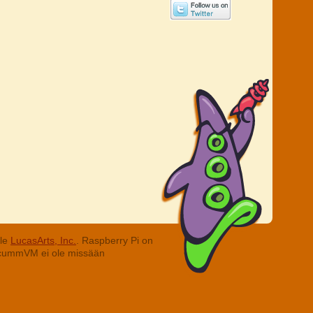
lle
LucasArts, Inc.
. Raspberry Pi on
. ScummVM ei ole missään