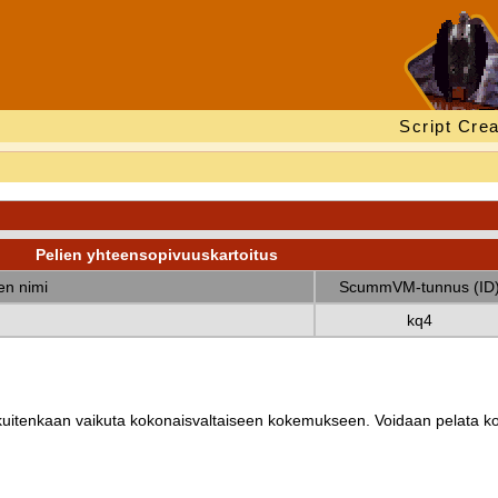
Script Crea
Pelien yhteensopivuuskartoitus
nen nimi
ScummVM-tunnus (ID
kq4
ät kuitenkaan vaikuta kokonaisvaltaiseen kokemukseen. Voidaan pelata