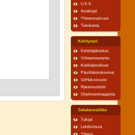
U.K.K.
Asiakirjat
Yhteensopivuus
Tietokanta
Kehitystyö
Kehittäjäkeskus
Virheenseuranta
Kielikäännökset
Päivittäiskokoomat
GitHub-sivusto
Rakennusbotti
Ohjelmointirajapinta
Sekalaisvalikko
Tukijat
Lehdistössä
Yhteys