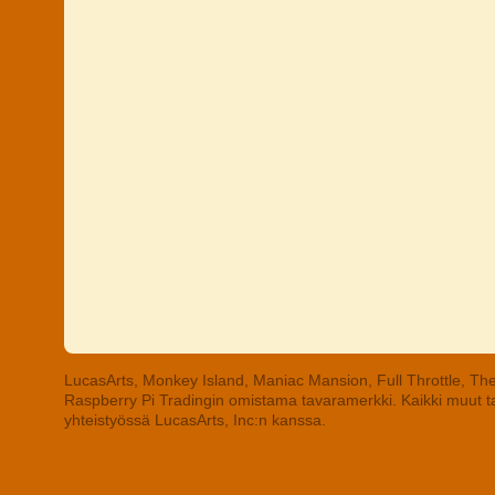
LucasArts, Monkey Island, Maniac Mansion, Full Throttle, The
Raspberry Pi Tradingin omistama tavaramerkki. Kaikki muut tav
yhteistyössä LucasArts, Inc:n kanssa.