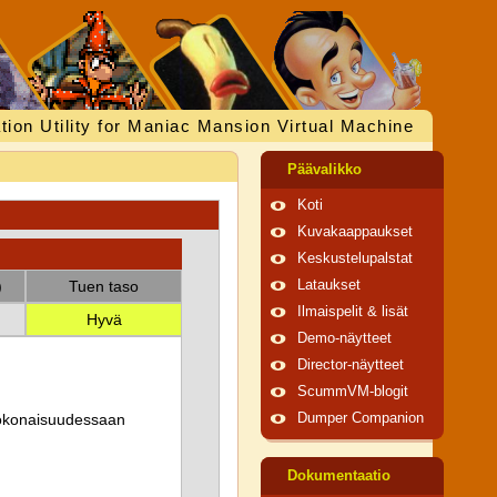
tion Utility for Maniac Mansion Virtual Machine
Päävalikko
Koti
Kuvakaappaukset
Keskustelupalstat
)
Tuen taso
Lataukset
Ilmaispelit & lisät
Hyvä
Demo-näytteet
Director-näytteet
ScummVM-blogit
 kokonaisuudessaan
Dumper Companion
Dokumentaatio