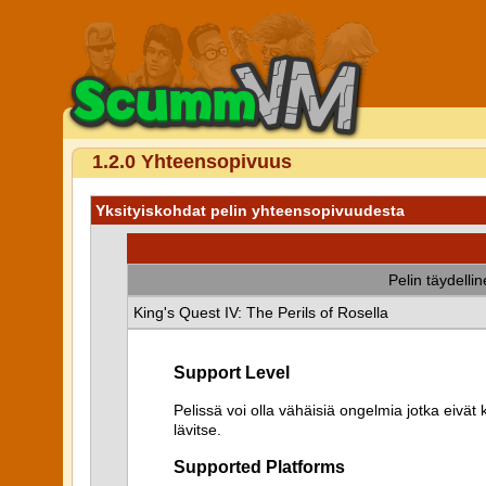
1.2.0 Yhteensopivuus
Yksityiskohdat pelin yhteensopivuudesta
Pelin täydelli
King's Quest IV: The Perils of Rosella
Support Level
Pelissä voi olla vähäisiä ongelmia jotka eiv
lävitse.
Supported Platforms