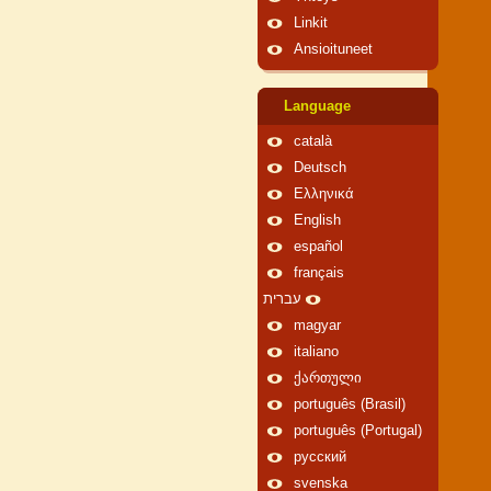
Linkit
Ansioituneet
Language
català
Deutsch
Ελληνικά
English
español
français
עברית
magyar
italiano
ქართული
português (Brasil)
português (Portugal)
русский
svenska