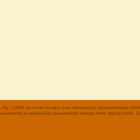
 Dig, LOOM, ja monet muutkin ovat rekisteröityjä tavaramerkkejä yhtiö
aramerkit ja rekisteröidyt tavaramerkit omistaa niihin liittyvät yhtiöt