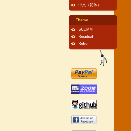
中文（简体）
Theme
SCUMM
Residual
Retro