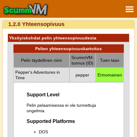
1.2.0 Yhteensopivuus
Yksityiskohdat pelin yhteensopivuudesta
Pelien yhteensopivuuskartoitus
ScummVM-
Pelin täydellinen nimi
Tuen taso
tunnus (ID)
Pepper's Adventures in
pepper
Erinomainen
Time
Support Level
Pelin pelaamisessa ei ole tunnettuja
ongelmia.
Supported Platforms
DOS