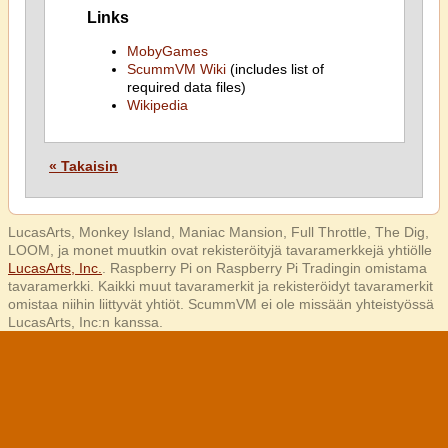
Links
MobyGames
ScummVM Wiki
(includes list of
required data files)
Wikipedia
« Takaisin
LucasArts, Monkey Island, Maniac Mansion, Full Throttle, The Dig,
LOOM, ja monet muutkin ovat rekisteröityjä tavaramerkkejä yhtiölle
LucasArts, Inc.
. Raspberry Pi on Raspberry Pi Tradingin omistama
tavaramerkki. Kaikki muut tavaramerkit ja rekisteröidyt tavaramerkit
omistaa niihin liittyvät yhtiöt. ScummVM ei ole missään yhteistyössä
LucasArts, Inc:n kanssa.