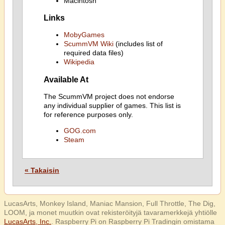
Macintosh
Links
MobyGames
ScummVM Wiki
(includes list of
required data files)
Wikipedia
Available At
The ScummVM project does not endorse
any individual supplier of games. This list is
for reference purposes only.
GOG.com
Steam
« Takaisin
LucasArts, Monkey Island, Maniac Mansion, Full Throttle, The Dig,
LOOM, ja monet muutkin ovat rekisteröityjä tavaramerkkejä yhtiölle
LucasArts, Inc.
. Raspberry Pi on Raspberry Pi Tradingin omistama