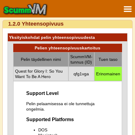
1.2.0 Yhteensopivuus
Yksityiskohdat pelin yhteensopivuudesta
Pelien yhteensopivuuskartoitus
ScummVM-
Pelin täydellinen nimi
Tuen taso
tunnus (ID)
Quest for Glory I: So You
qfg1vga
Erinomainen
Want To Be A Hero
Support Level
Pelin pelaamisessa ei ole tunnettuja
ongelmia.
Supported Platforms
DOS