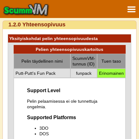
1.2.0 Yhteensopivuus
Yksityiskohdat pelin yhteensopivuudesta
Pelien yhteensopivuuskartoitus
ScummVM-
Pelin täydellinen nimi
Tuen taso
tunnus (ID)
Putt-Putt's Fun Pack
funpack
Erinomainen
Support Level
Pelin pelaamisessa ei ole tunnettuja
ongelmia.
Supported Platforms
3DO
DOS