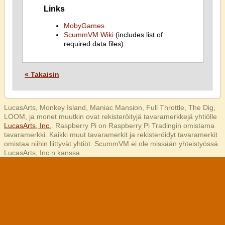
Links
MobyGames
ScummVM Wiki
(includes list of
required data files)
« Takaisin
LucasArts, Monkey Island, Maniac Mansion, Full Throttle, The Dig,
LOOM, ja monet muutkin ovat rekisteröityjä tavaramerkkejä yhtiölle
LucasArts, Inc.
. Raspberry Pi on Raspberry Pi Tradingin omistama
tavaramerkki. Kaikki muut tavaramerkit ja rekisteröidyt tavaramerkit
omistaa niihin liittyvät yhtiöt. ScummVM ei ole missään yhteistyössä
LucasArts, Inc:n kanssa.