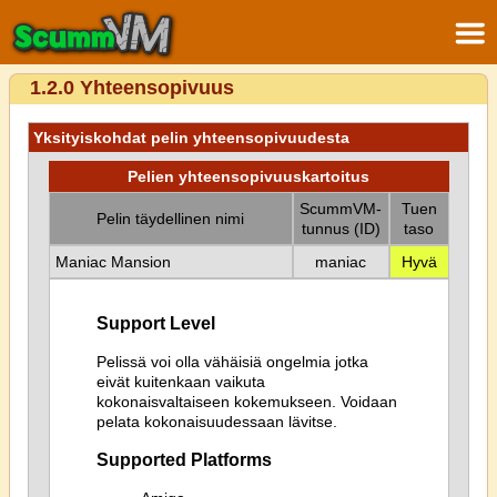
1.2.0 Yhteensopivuus
Yksityiskohdat pelin yhteensopivuudesta
Pelien yhteensopivuuskartoitus
ScummVM-
Tuen
Pelin täydellinen nimi
tunnus (ID)
taso
Maniac Mansion
maniac
Hyvä
Support Level
Pelissä voi olla vähäisiä ongelmia jotka
eivät kuitenkaan vaikuta
kokonaisvaltaiseen kokemukseen. Voidaan
pelata kokonaisuudessaan lävitse.
Supported Platforms