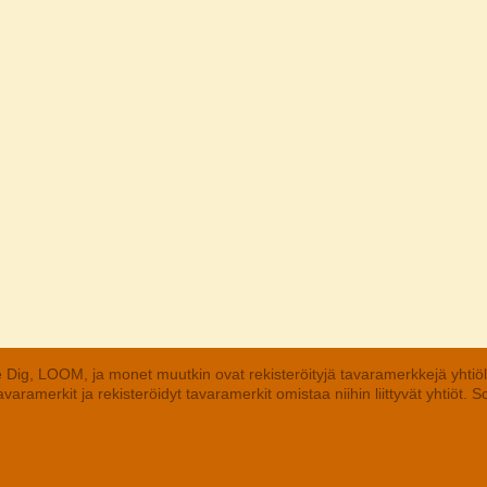
 Dig, LOOM, ja monet muutkin ovat rekisteröityjä tavaramerkkejä yhtiö
aramerkit ja rekisteröidyt tavaramerkit omistaa niihin liittyvät yhtiöt