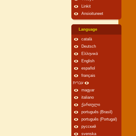
Linkit
Ansioituneet
Language
català
Deutsch
Ελληνικά
English
español
français
עברית
magyar
italiano
ქართული
português (Brasil)
português (Portugal)
русский
svenska