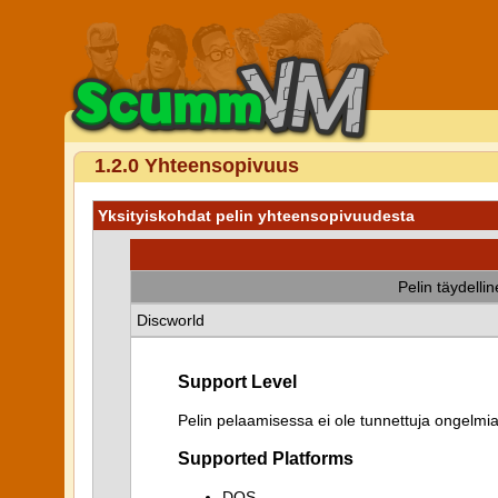
1.2.0 Yhteensopivuus
Yksityiskohdat pelin yhteensopivuudesta
Pelin täydelli
Discworld
Support Level
Pelin pelaamisessa ei ole tunnettuja ongelmia
Supported Platforms
DOS