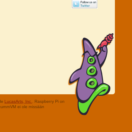
lle
LucasArts, Inc.
. Raspberry Pi on
. ScummVM ei ole missään