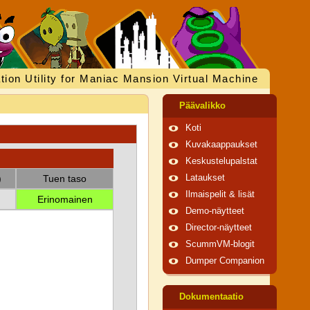
tion Utility for Maniac Mansion Virtual Machine
Päävalikko
Koti
Kuvakaappaukset
Keskustelupalstat
)
Tuen taso
Lataukset
Ilmaispelit & lisät
Erinomainen
Demo-näytteet
Director-näytteet
ScummVM-blogit
Dumper Companion
Dokumentaatio