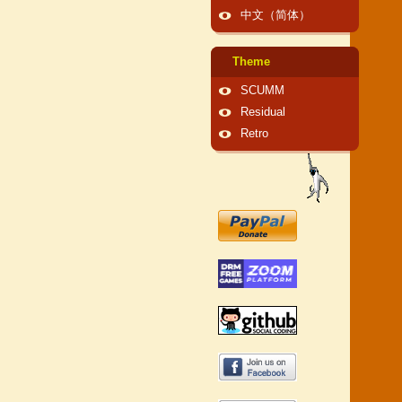
中文（简体）
Theme
SCUMM
Residual
Retro