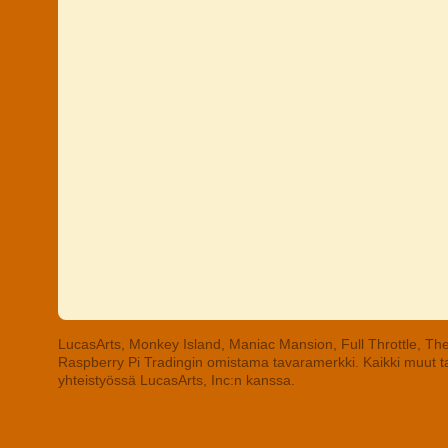
LucasArts, Monkey Island, Maniac Mansion, Full Throttle, The
Raspberry Pi Tradingin omistama tavaramerkki. Kaikki muut tav
yhteistyössä LucasArts, Inc:n kanssa.