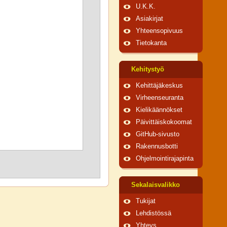
U.K.K.
Asiakirjat
Yhteensopivuus
Tietokanta
Kehitystyö
Kehittäjäkeskus
Virheenseuranta
Kielikäännökset
Päivittäiskokoomat
GitHub-sivusto
Rakennusbotti
Ohjelmointirajapinta
Sekalaisvalikko
Tukijat
Lehdistössä
Yhteys