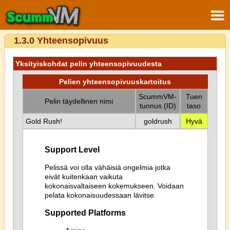
1.3.0 Yhteensopivuus
Yksityiskohdat pelin yhteensopivuudesta
Pelien yhteensopivuuskartoitus
ScummVM-
Tuen
Pelin täydellinen nimi
tunnus (ID)
taso
Gold Rush!
goldrush
Hyvä
Support Level
Pelissä voi olla vähäisiä ongelmia jotka
eivät kuitenkaan vaikuta
kokonaisvaltaiseen kokemukseen. Voidaan
pelata kokonaisuudessaan lävitse.
Supported Platforms