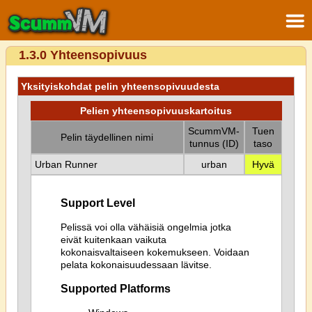
1.3.0 Yhteensopivuus
Yksityiskohdat pelin yhteensopivuudesta
Pelien yhteensopivuuskartoitus
ScummVM-
Tuen
Pelin täydellinen nimi
tunnus (ID)
taso
Urban Runner
urban
Hyvä
Support Level
Pelissä voi olla vähäisiä ongelmia jotka
eivät kuitenkaan vaikuta
kokonaisvaltaiseen kokemukseen. Voidaan
pelata kokonaisuudessaan lävitse.
Supported Platforms