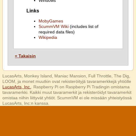
Windows
Links
MobyGames
ScummVM Wiki
(includes list of
required data files)
Wikipedia
« Takaisin
LucasArts, Monkey Island, Maniac Mansion, Full Throttle, The Dig,
LOOM, ja monet muutkin ovat rekisteröityjä tavaramerkkejä yhtiölle
LucasArts, Inc.
. Raspberry Pi on Raspberry Pi Tradingin omistama
tavaramerkki. Kaikki muut tavaramerkit ja rekisteröidyt tavaramerkit
omistaa niihin liittyvät yhtiöt. ScummVM ei ole missään yhteistyössä
LucasArts, Inc:n kanssa.