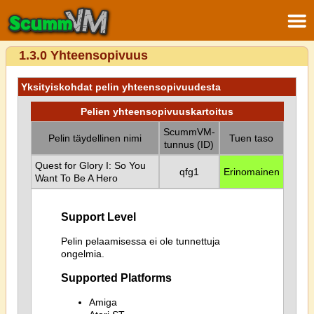
1.3.0 Yhteensopivuus
Yksityiskohdat pelin yhteensopivuudesta
Pelien yhteensopivuuskartoitus
ScummVM-
Pelin täydellinen nimi
Tuen taso
tunnus (ID)
Quest for Glory I: So You
qfg1
Erinomainen
Want To Be A Hero
Support Level
Pelin pelaamisessa ei ole tunnettuja
ongelmia.
Supported Platforms
Amiga