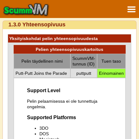
1.3.0 Yhteensopivuus
Yksityiskohdat pelin yhteensopivuudesta
Pelien yhteensopivuuskartoitus
ScummVM-
Pelin täydellinen nimi
Tuen taso
tunnus (ID)
Putt-Putt Joins the Parade
puttputt
Erinomainen
Support Level
Pelin pelaamisessa ei ole tunnettuja
ongelmia.
Supported Platforms
3DO
DOS