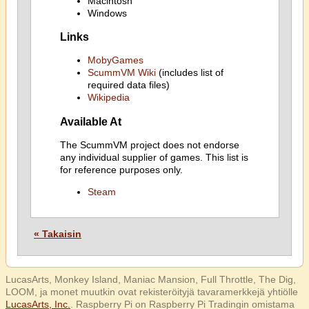
Macintosh
Windows
Links
MobyGames
ScummVM Wiki
(includes list of
required data files)
Wikipedia
Available At
The ScummVM project does not endorse
any individual supplier of games. This list is
for reference purposes only.
Steam
« Takaisin
LucasArts, Monkey Island, Maniac Mansion, Full Throttle, The Dig,
LOOM, ja monet muutkin ovat rekisteröityjä tavaramerkkejä yhtiölle
LucasArts, Inc.
. Raspberry Pi on Raspberry Pi Tradingin omistama