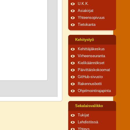
U.K.K.
Asiakirjat
Yhteensopivuus
Tietokanta
Kehitystyö
Kehittäjäkeskus
Virheenseuranta
Kielikäännökset
Päivittäiskokoomat
GitHub-sivusto
Rakennusbotti
Ohjelmointirajapinta
Sekalaisvalikko
Tukijat
Lehdistössä
Yhteys