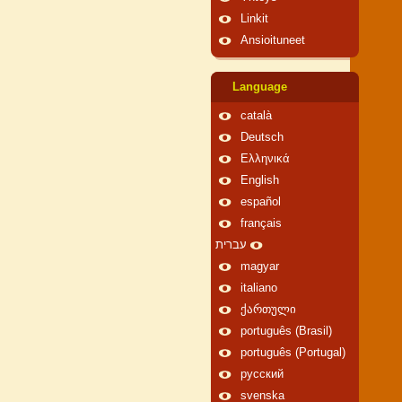
Linkit
Ansioituneet
Language
català
Deutsch
Ελληνικά
English
español
français
עברית
magyar
italiano
ქართული
português (Brasil)
português (Portugal)
русский
svenska