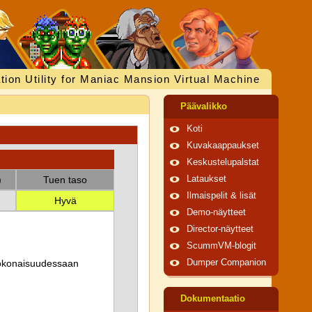
tion Utility for Maniac Mansion Virtual Machine
Päävalikko
Koti
Kuvakaappaukset
Keskustelupalstat
)
Tuen taso
Lataukset
Ilmaispelit & lisät
Hyvä
Demo-näytteet
Director-näytteet
ScummVM-blogit
 kokonaisuudessaan
Dumper Companion
Dokumentaatio