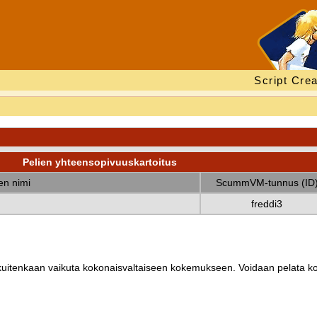
Script Crea
Pelien yhteensopivuuskartoitus
nen nimi
ScummVM-tunnus (ID
freddi3
ät kuitenkaan vaikuta kokonaisvaltaiseen kokemukseen. Voidaan pelata