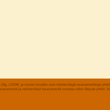
 Dig, LOOM, ja monet muutkin ovat rekisteröityjä tavaramerkkejä yhtiö
aramerkit ja rekisteröidyt tavaramerkit omistaa niihin liittyvät yhtiöt