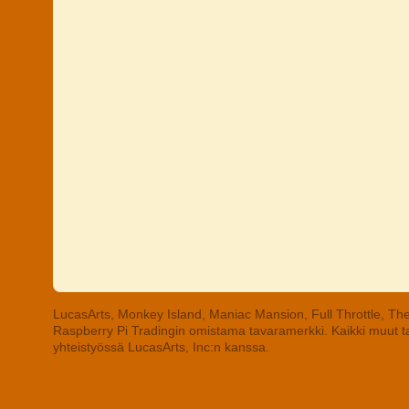
LucasArts, Monkey Island, Maniac Mansion, Full Throttle, The
Raspberry Pi Tradingin omistama tavaramerkki. Kaikki muut tav
yhteistyössä LucasArts, Inc:n kanssa.