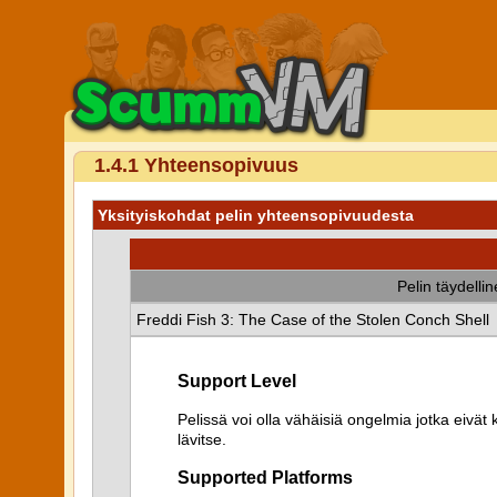
1.4.1 Yhteensopivuus
Yksityiskohdat pelin yhteensopivuudesta
Pelin täydelli
Freddi Fish 3: The Case of the Stolen Conch Shell
Support Level
Pelissä voi olla vähäisiä ongelmia jotka eiv
lävitse.
Supported Platforms