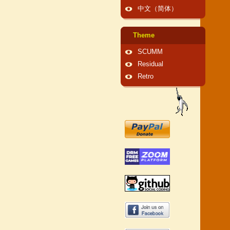
中文（简体）
Theme
SCUMM
Residual
Retro