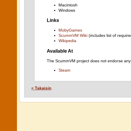
Macintosh
Windows
Links
MobyGames
ScummVM Wiki
(includes list of require
Wikipedia
Available At
The ScummVM project does not endorse any ind
Steam
« Takaisin