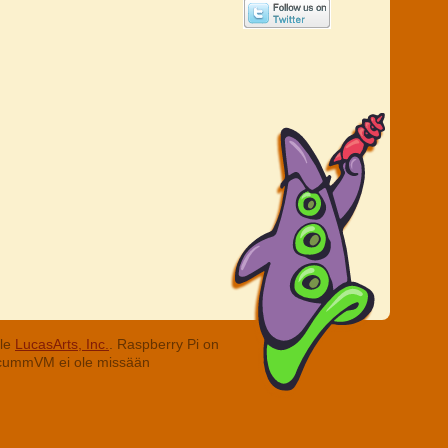
lle
LucasArts, Inc.
. Raspberry Pi on
. ScummVM ei ole missään