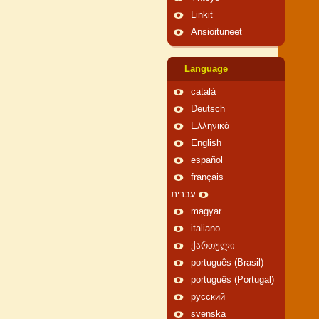
Linkit
Ansioituneet
Language
català
Deutsch
Ελληνικά
English
español
français
עברית
magyar
italiano
ქართული
português (Brasil)
português (Portugal)
русский
svenska