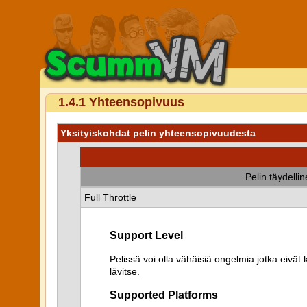
1.4.1 Yhteensopivuus
Yksityiskohdat pelin yhteensopivuudesta
Pelin täydelli
Full Throttle
Support Level
Pelissä voi olla vähäisiä ongelmia jotka eiv
lävitse.
Supported Platforms