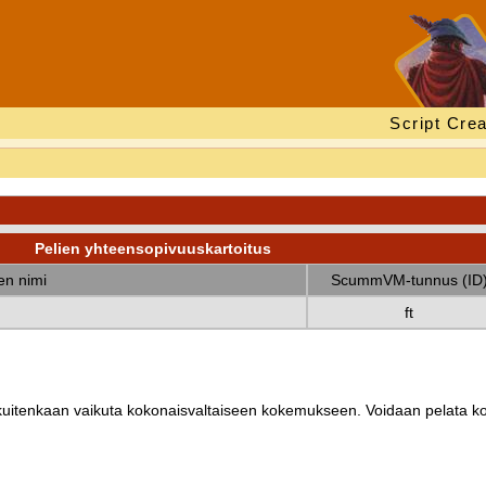
Script Crea
Pelien yhteensopivuuskartoitus
nen nimi
ScummVM-tunnus (ID
ft
ät kuitenkaan vaikuta kokonaisvaltaiseen kokemukseen. Voidaan pelata