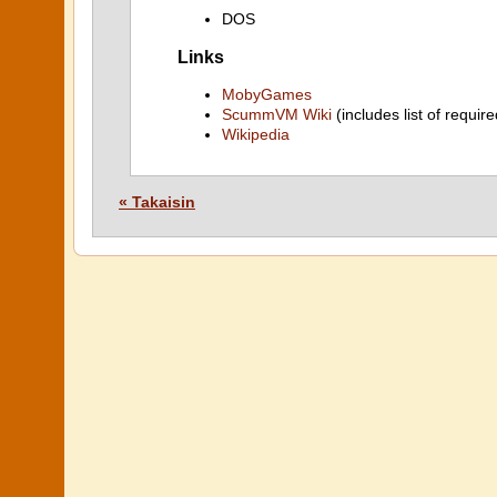
DOS
Links
MobyGames
ScummVM Wiki
(includes list of require
Wikipedia
« Takaisin