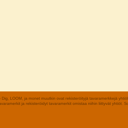
 Dig, LOOM, ja monet muutkin ovat rekisteröityjä tavaramerkkejä yhtiö
aramerkit ja rekisteröidyt tavaramerkit omistaa niihin liittyvät yhtiöt