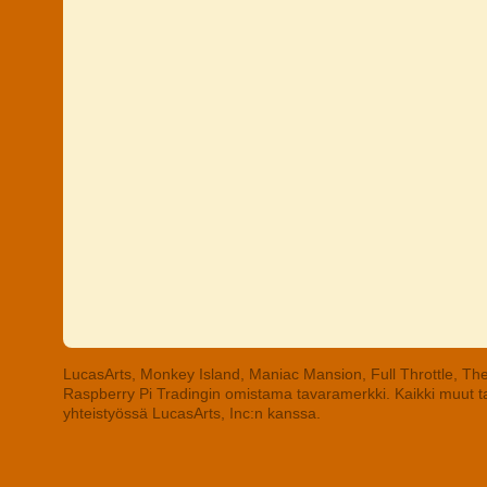
LucasArts, Monkey Island, Maniac Mansion, Full Throttle, The
Raspberry Pi Tradingin omistama tavaramerkki. Kaikki muut tav
yhteistyössä LucasArts, Inc:n kanssa.