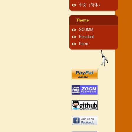
中文（简体）
Theme
SCUMM
Residual
Retro