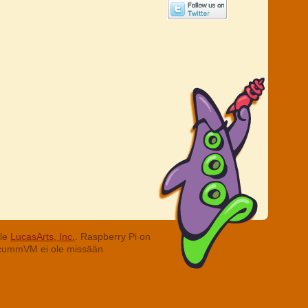
lle
LucasArts, Inc.
. Raspberry Pi on
. ScummVM ei ole missään