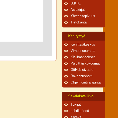
U.K.K.
Asiakirjat
Yhteensopivuus
Tietokanta
Kehitystyö
Kehittäjäkeskus
Virheenseuranta
Kielikäännökset
Päivittäiskokoomat
GitHub-sivusto
Rakennusbotti
Ohjelmointirajapinta
Sekalaisvalikko
Tukijat
Lehdistössä
Yhteys