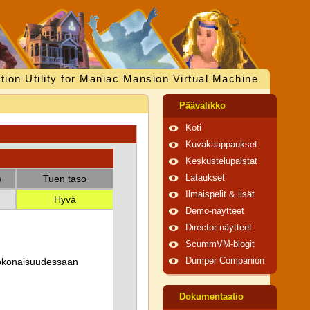
tion Utility for Maniac Mansion Virtual Machine
Päävalikko
Koti
Kuvakaappaukset
Keskustelupalstat
)
Tuen taso
Lataukset
Ilmaispelit & lisät
Hyvä
Demo-näytteet
Director-näytteet
ScummVM-blogit
 kokonaisuudessaan
Dumper Companion
Dokumentaatio