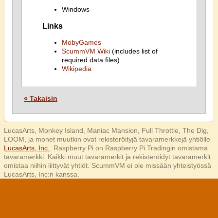
Windows
Links
MobyGames
ScummVM Wiki
(includes list of
required data files)
Wikipedia
« Takaisin
LucasArts, Monkey Island, Maniac Mansion, Full Throttle, The Dig,
LOOM, ja monet muutkin ovat rekisteröityjä tavaramerkkejä yhtiölle
LucasArts, Inc.
. Raspberry Pi on Raspberry Pi Tradingin omistama
tavaramerkki. Kaikki muut tavaramerkit ja rekisteröidyt tavaramerkit
omistaa niihin liittyvät yhtiöt. ScummVM ei ole missään yhteistyössä
LucasArts, Inc:n kanssa.