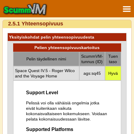
2.5.1 Yhteensopivuus
Yksityiskohdat pelin yhteensopivuudesta
Pelien yhteensopivuuskartoitus
ScummVM-
Tuen
Pelin täydellinen nimi
tunnus (ID)
taso
Space Quest IV.5 - Roger Wilco
ags:sq45
Hyvä
and the Voyage Home
Support Level
Pelissä voi olla vähäisiä ongelmia jotka
eivät kuitenkaan vaikuta
kokonaisvaltaiseen kokemukseen. Voidaan
pelata kokonaisuudessaan lävitse.
Supported Platforms