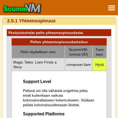
2.5.1 Yhteensopivuus
Yksityiskohdat pelin yhteensopivuudesta
Pelien yhteensopivuuskartoitus
ScummVM-
Tuen
Pelin täydellinen nimi
tunnus (ID)
taso
Magic Tales: Liam Finds a
composer:liam
Hyvä
Story
Support Level
Pelissä voi olla vähäisiä ongelmia jotka
eivät kuitenkaan vaikuta
kokonaisvaltaiseen kokemukseen. Voidaan
pelata kokonaisuudessaan lävitse.
Supported Platforms