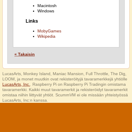
Macintosh
Windows
Links
MobyGames
Wikipedia
« Takaisin
LucasArts, Monkey Island, Maniac Mansion, Full Throttle, The Dig,
LOOM, ja monet muutkin ovat rekisteröityjä tavaramerkkejä yhtiölle
LucasArts, Inc.
. Raspberry Pi on Raspberry Pi Tradingin omistama
tavaramerkki. Kaikki muut tavaramerkit ja rekisteröidyt tavaramerkit
omistaa niihin liittyvät yhtiöt. ScummVM ei ole missään yhteistyössä
LucasArts, Inc:n kanssa.