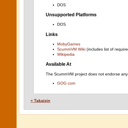
DOS
Unsupported Platforms
DOS
Links
MobyGames
ScummVM Wiki
(includes list of require
Wikipedia
Available At
The ScummVM project does not endorse any ind
GOG.com
« Takaisin