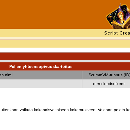
Script Crea
Pelien yhteensopivuuskartoitus
nen nimi
ScummVM-tunnus (ID
mm:cloudsofxeen
ät kuitenkaan vaikuta kokonaisvaltaiseen kokemukseen. Voidaan pelata