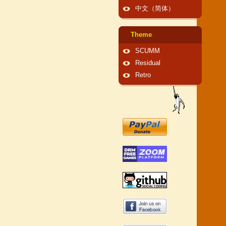
中文（简体）
Theme
SCUMM
Residual
Retro