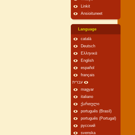
Linkit
Ansioituneet
Language
català
Deutsch
Ελληνικά
English
español
français
עברית
magyar
italiano
ქართული
português (Brasil)
português (Portugal)
русский
svenska