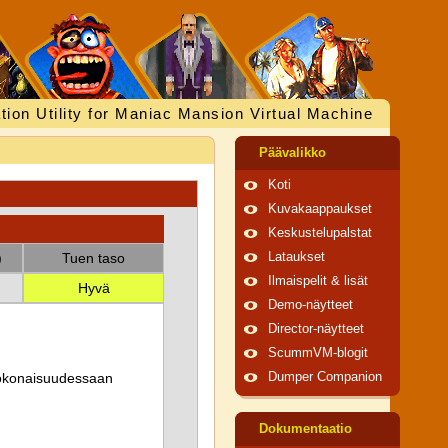
tion Utility for Maniac Mansion Virtual Machine
Päävalikko
Koti
Kuvakaappaukset
Keskustelupalstat
)
Tuen taso
Lataukset
Ilmaispelit & lisät
Hyvä
Demo-näytteet
Director-näytteet
ScummVM-blogit
 kokonaisuudessaan
Dumper Companion
Dokumentaatio