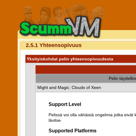
2.5.1 Yhteensopivuus
Yksityiskohdat pelin yhteensopivuudesta
Pelin täydelli
Might and Magic: Clouds of Xeen
Support Level
Pelissä voi olla vähäisiä ongelmia jotka eiv
lävitse.
Supported Platforms