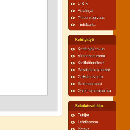
U.K.K.
Asiakirjat
Yhteensopivuus
Tietokanta
Kehitystyö
Kehittäjäkeskus
Virheenseuranta
Kielikäännökset
Päivittäiskokoomat
GitHub-sivusto
Rakennusbotti
Ohjelmointirajapinta
Sekalaisvalikko
Tukijat
Lehdistössä
Yhteys