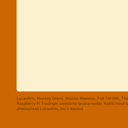
LucasArts, Monkey Island, Maniac Mansion, Full Throttle, The
Raspberry Pi Tradingin omistama tavaramerkki. Kaikki muut tav
yhteistyössä LucasArts, Inc:n kanssa.