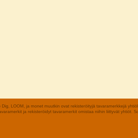
 Dig, LOOM, ja monet muutkin ovat rekisteröityjä tavaramerkkejä yhtiö
aramerkit ja rekisteröidyt tavaramerkit omistaa niihin liittyvät yhtiöt