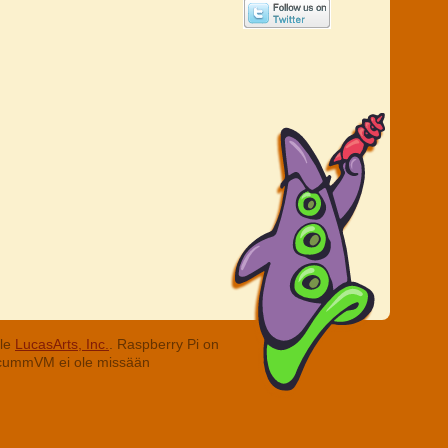
lle
LucasArts, Inc.
. Raspberry Pi on
. ScummVM ei ole missään