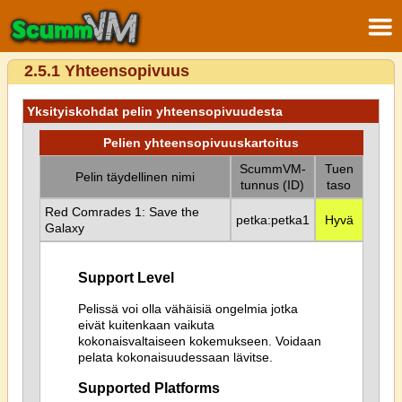
2.5.1 Yhteensopivuus
Yksityiskohdat pelin yhteensopivuudesta
Pelien yhteensopivuuskartoitus
ScummVM-
Tuen
Pelin täydellinen nimi
tunnus (ID)
taso
Red Comrades 1: Save the
petka:petka1
Hyvä
Galaxy
Support Level
Pelissä voi olla vähäisiä ongelmia jotka
eivät kuitenkaan vaikuta
kokonaisvaltaiseen kokemukseen. Voidaan
pelata kokonaisuudessaan lävitse.
Supported Platforms