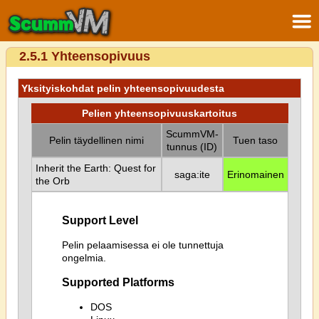
2.5.1 Yhteensopivuus
Yksityiskohdat pelin yhteensopivuudesta
Pelien yhteensopivuuskartoitus
ScummVM-
Pelin täydellinen nimi
Tuen taso
tunnus (ID)
Inherit the Earth: Quest for
saga:ite
Erinomainen
the Orb
Support Level
Pelin pelaamisessa ei ole tunnettuja
ongelmia.
Supported Platforms
DOS