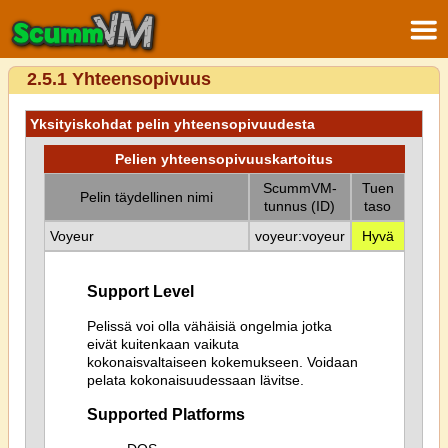
2.5.1 Yhteensopivuus
Yksityiskohdat pelin yhteensopivuudesta
Pelien yhteensopivuuskartoitus
ScummVM-
Tuen
Pelin täydellinen nimi
tunnus (ID)
taso
Voyeur
voyeur:voyeur
Hyvä
Support Level
Pelissä voi olla vähäisiä ongelmia jotka
eivät kuitenkaan vaikuta
kokonaisvaltaiseen kokemukseen. Voidaan
pelata kokonaisuudessaan lävitse.
Supported Platforms