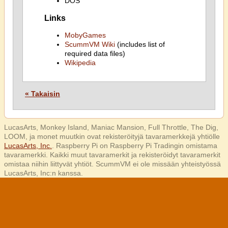
DOS
Links
MobyGames
ScummVM Wiki
(includes list of
required data files)
Wikipedia
« Takaisin
LucasArts, Monkey Island, Maniac Mansion, Full Throttle, The Dig,
LOOM, ja monet muutkin ovat rekisteröityjä tavaramerkkejä yhtiölle
LucasArts, Inc.
. Raspberry Pi on Raspberry Pi Tradingin omistama
tavaramerkki. Kaikki muut tavaramerkit ja rekisteröidyt tavaramerkit
omistaa niihin liittyvät yhtiöt. ScummVM ei ole missään yhteistyössä
LucasArts, Inc:n kanssa.