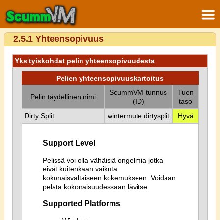
2.5.1 Yhteensopivuus
Yksityiskohdat pelin yhteensopivuudesta
Pelien yhteensopivuuskartoitus
ScummVM-tunnus
Tuen
Pelin täydellinen nimi
(ID)
taso
Dirty Split
wintermute:dirtysplit
Hyvä
Support Level
Pelissä voi olla vähäisiä ongelmia jotka
eivät kuitenkaan vaikuta
kokonaisvaltaiseen kokemukseen. Voidaan
pelata kokonaisuudessaan lävitse.
Supported Platforms