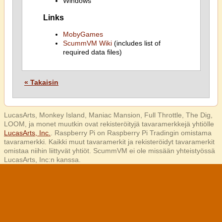
Windows
Links
MobyGames
ScummVM Wiki
(includes list of
required data files)
« Takaisin
LucasArts, Monkey Island, Maniac Mansion, Full Throttle, The Dig,
LOOM, ja monet muutkin ovat rekisteröityjä tavaramerkkejä yhtiölle
LucasArts, Inc.
. Raspberry Pi on Raspberry Pi Tradingin omistama
tavaramerkki. Kaikki muut tavaramerkit ja rekisteröidyt tavaramerkit
omistaa niihin liittyvät yhtiöt. ScummVM ei ole missään yhteistyössä
LucasArts, Inc:n kanssa.