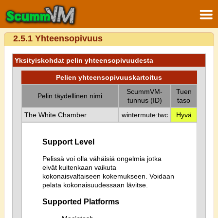
2.5.1 Yhteensopivuus
Yksityiskohdat pelin yhteensopivuudesta
Pelien yhteensopivuuskartoitus
ScummVM-
Tuen
Pelin täydellinen nimi
tunnus (ID)
taso
The White Chamber
wintermute:twc
Hyvä
Support Level
Pelissä voi olla vähäisiä ongelmia jotka
eivät kuitenkaan vaikuta
kokonaisvaltaiseen kokemukseen. Voidaan
pelata kokonaisuudessaan lävitse.
Supported Platforms