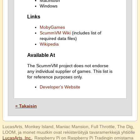
Macintosh
Windows
Links
MobyGames
ScummVM Wiki
(includes list of
required data files)
Wikipedia
Available At
The ScummVM project does not endorse
any individual supplier of games. This list is
for reference purposes only.
Developer's Website
« Takaisin
LucasArts, Monkey Island, Maniac Mansion, Full Throttle, The Dig,
LOOM, ja monet muutkin ovat rekisteröityjä tavaramerkkejä yhtiölle
LucasArts, Inc.
. Raspberry Pi on Raspberry Pi Tradingin omistama