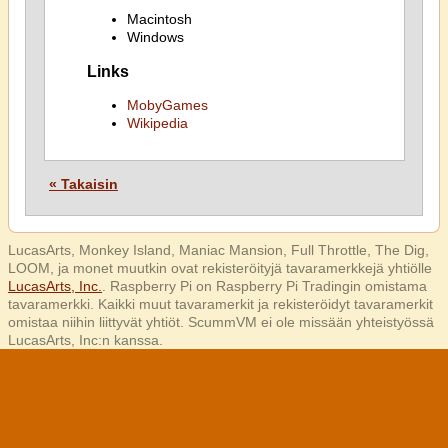
Macintosh
Windows
Links
MobyGames
Wikipedia
« Takaisin
LucasArts, Monkey Island, Maniac Mansion, Full Throttle, The Dig,
LOOM, ja monet muutkin ovat rekisteröityjä tavaramerkkejä yhtiölle
LucasArts, Inc.
. Raspberry Pi on Raspberry Pi Tradingin omistama
tavaramerkki. Kaikki muut tavaramerkit ja rekisteröidyt tavaramerkit
omistaa niihin liittyvät yhtiöt. ScummVM ei ole missään yhteistyössä
LucasArts, Inc:n kanssa.