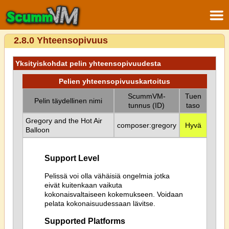
2.8.0 Yhteensopivuus
Yksityiskohdat pelin yhteensopivuudesta
Pelien yhteensopivuuskartoitus
ScummVM-
Tuen
Pelin täydellinen nimi
tunnus (ID)
taso
Gregory and the Hot Air
composer:gregory
Hyvä
Balloon
Support Level
Pelissä voi olla vähäisiä ongelmia jotka
eivät kuitenkaan vaikuta
kokonaisvaltaiseen kokemukseen. Voidaan
pelata kokonaisuudessaan lävitse.
Supported Platforms