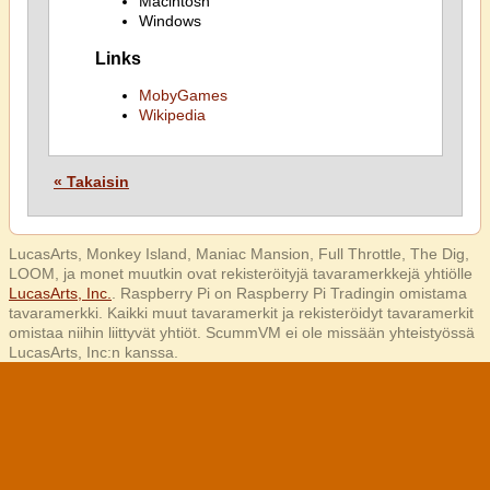
Macintosh
Windows
Links
MobyGames
Wikipedia
« Takaisin
LucasArts, Monkey Island, Maniac Mansion, Full Throttle, The Dig,
LOOM, ja monet muutkin ovat rekisteröityjä tavaramerkkejä yhtiölle
LucasArts, Inc.
. Raspberry Pi on Raspberry Pi Tradingin omistama
tavaramerkki. Kaikki muut tavaramerkit ja rekisteröidyt tavaramerkit
omistaa niihin liittyvät yhtiöt. ScummVM ei ole missään yhteistyössä
LucasArts, Inc:n kanssa.