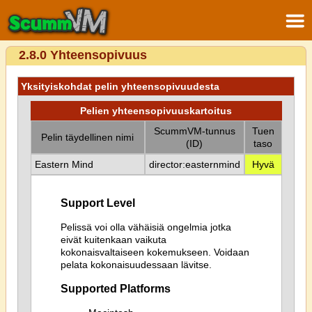
2.8.0 Yhteensopivuus
Yksityiskohdat pelin yhteensopivuudesta
Pelien yhteensopivuuskartoitus
ScummVM-tunnus
Tuen
Pelin täydellinen nimi
(ID)
taso
Eastern Mind
director:easternmind
Hyvä
Support Level
Pelissä voi olla vähäisiä ongelmia jotka
eivät kuitenkaan vaikuta
kokonaisvaltaiseen kokemukseen. Voidaan
pelata kokonaisuudessaan lävitse.
Supported Platforms