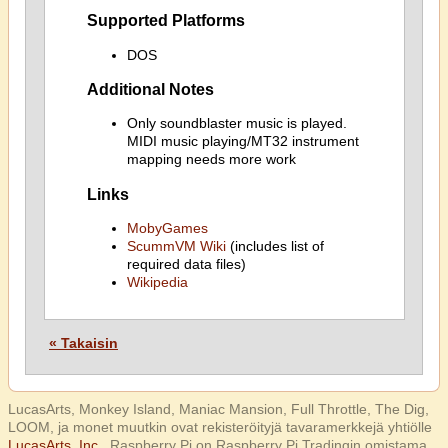
Supported Platforms
DOS
Additional Notes
Only soundblaster music is played.
MIDI music playing/MT32 instrument
mapping needs more work
Links
MobyGames
ScummVM Wiki
(includes list of
required data files)
Wikipedia
« Takaisin
LucasArts, Monkey Island, Maniac Mansion, Full Throttle, The Dig,
LOOM, ja monet muutkin ovat rekisteröityjä tavaramerkkejä yhtiölle
LucasArts, Inc.
. Raspberry Pi on Raspberry Pi Tradingin omistama