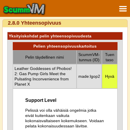
2.8.0 Yhteensopivuus
Yksityiskohdat pelin yhteensopivuudesta
Pelien yhteensopivuuskartoitus
ScummVM-
Tuen
Pelin täydellinen nimi
tunnus (ID)
taso
Leather Goddesses of Phobos!
2: Gas Pump Girls Meet the
made:lgop2
Hyvä
Pulsating Inconvenience from
Planet X
Support Level
Pelissä voi olla vähäisiä ongelmia jotka
eivät kuitenkaan vaikuta
kokonaisvaltaiseen kokemukseen. Voidaan
pelata kokonaisuudessaan lävitse.