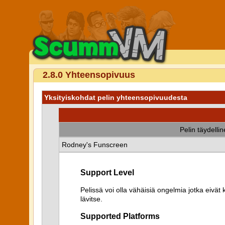
2.8.0 Yhteensopivuus
Yksityiskohdat pelin yhteensopivuudesta
Pelin täydelli
Rodney's Funscreen
Support Level
Pelissä voi olla vähäisiä ongelmia jotka eiv
lävitse.
Supported Platforms