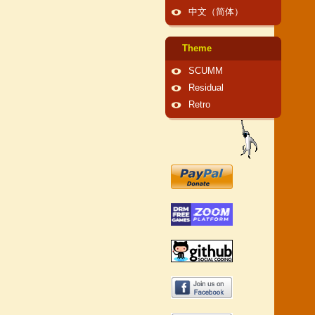
中文（简体）
Theme
SCUMM
Residual
Retro