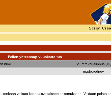
Script Crea
Pelien yhteensopivuuskartoitus
nen nimi
ScummVM-tunnus (ID
made:rodney
ät kuitenkaan vaikuta kokonaisvaltaiseen kokemukseen. Voidaan pelata