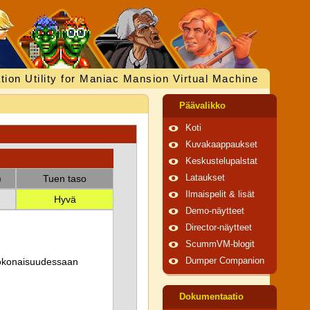
tion Utility for Maniac Mansion Virtual Machine
Päävalikko
Koti
Kuvakaappaukset
Keskustelupalstat
)
Tuen taso
Lataukset
Ilmaispelit & lisät
Hyvä
Demo-näytteet
Director-näytteet
ScummVM-blogit
 kokonaisuudessaan
Dumper Companion
Dokumentaatio