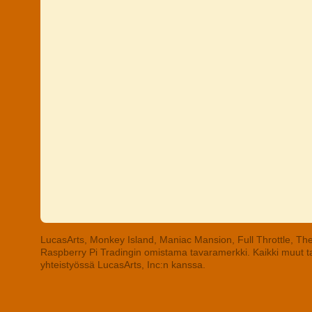
LucasArts, Monkey Island, Maniac Mansion, Full Throttle, The
Raspberry Pi Tradingin omistama tavaramerkki. Kaikki muut tav
yhteistyössä LucasArts, Inc:n kanssa.