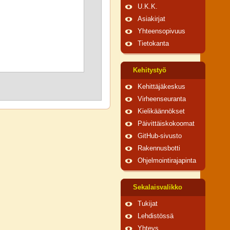
U.K.K.
Asiakirjat
Yhteensopivuus
Tietokanta
Kehitystyö
Kehittäjäkeskus
Virheenseuranta
Kielikäännökset
Päivittäiskokoomat
GitHub-sivusto
Rakennusbotti
Ohjelmointirajapinta
Sekalaisvalikko
Tukijat
Lehdistössä
Yhteys