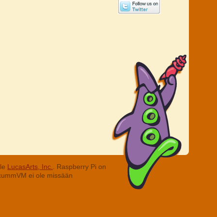
lle
LucasArts, Inc.
. Raspberry Pi on
. ScummVM ei ole missään