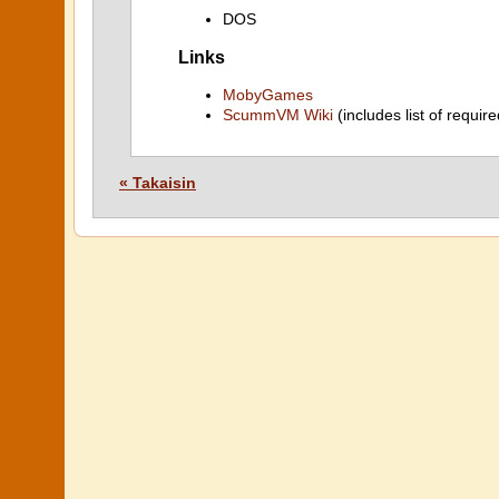
DOS
Links
MobyGames
ScummVM Wiki
(includes list of require
« Takaisin