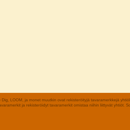
 Dig, LOOM, ja monet muutkin ovat rekisteröityjä tavaramerkkejä yhtiö
aramerkit ja rekisteröidyt tavaramerkit omistaa niihin liittyvät yhtiöt