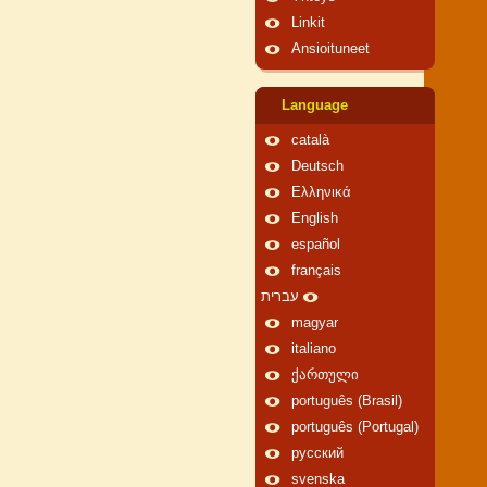
Linkit
Ansioituneet
Language
català
Deutsch
Ελληνικά
English
español
français
עברית
magyar
italiano
ქართული
português (Brasil)
português (Portugal)
русский
svenska