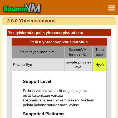
2.8.0 Yhteensopivuus
Yksityiskohdat pelin yhteensopivuudesta
Pelien yhteensopivuuskartoitus
ScummVM-
Tuen
Pelin täydellinen nimi
tunnus (ID)
taso
private:private-
Private Eye
Hyvä
eye
Support Level
Pelissä voi olla vähäisiä ongelmia jotka
eivät kuitenkaan vaikuta
kokonaisvaltaiseen kokemukseen. Voidaan
pelata kokonaisuudessaan lävitse.
Supported Platforms