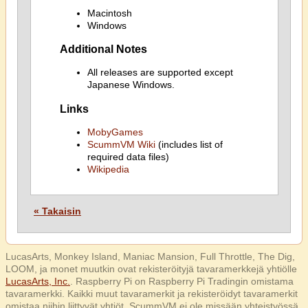
Macintosh
Windows
Additional Notes
All releases are supported except
Japanese Windows.
Links
MobyGames
ScummVM Wiki
(includes list of
required data files)
Wikipedia
« Takaisin
LucasArts, Monkey Island, Maniac Mansion, Full Throttle, The Dig,
LOOM, ja monet muutkin ovat rekisteröityjä tavaramerkkejä yhtiölle
LucasArts, Inc.
. Raspberry Pi on Raspberry Pi Tradingin omistama
tavaramerkki. Kaikki muut tavaramerkit ja rekisteröidyt tavaramerkit
omistaa niihin liittyvät yhtiöt. ScummVM ei ole missään yhteistyössä